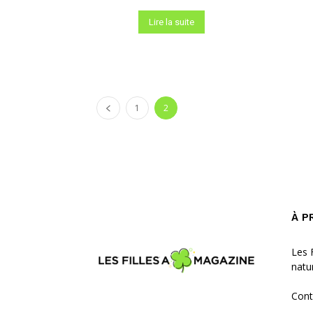
Lire la suite
1
2
À P
Les 
natu
Cont