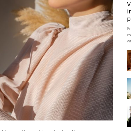
V
i
p
Pr
co
va