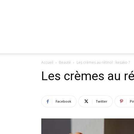
Accueil
Beauté
Les crèmes au rétinol : kesako ?
Les crèmes au ré
Facebook
Twitter
Pi